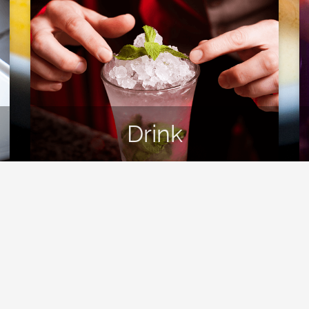
Drink
Düsseldorfs. Unter dem Motto "Dine - Drink - Dance" bietet sie
Eintreten sticht das moderne Design mit der signalroten 360°
höner Musikkulisse ist nicht nur ein Anziehungspunkt für
leichermaßen Düsseldorfer und internationale Gäste. Ob
Pina Colada, ein edler Wein oder ein runder Champagner - die