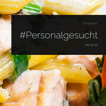
schließen
#Personalgesucht
(M/W/D)