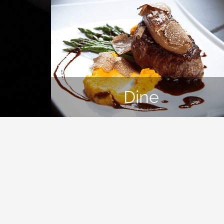
Dine
Die Hausbar
Die Hausbar liegt inmitten der historischen Altstadt 
ein außergewöhnliches Ausgeherlebnis. Bereits beim 
Bar im Mittelpunkt, hervor.
Die hervorragende Speise- und Getränkeauswahl zu sc
Feinschmecker, sondern verführt mit ihrem Charme g
traditionelles Düsseldorfer Altbier, ein klassischer 